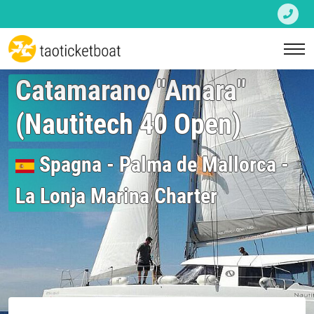
Catamarano "Amara"
(Nautitech 40 Open)
Spagna
-
Palma de Mallorca
-
La Lonja Marina Charter