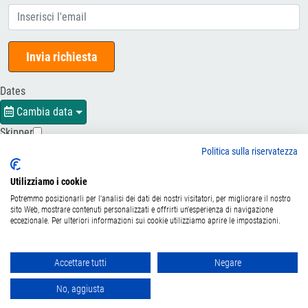
Invia richiesta
Dates
Cambia data
Skipper
Politica sulla riservatezza
Centro Prenotazioni 0105733006 lun-ven 9/19 - sab 9/13 (32 linee)
Utilizziamo i cookie
Potremmo posizionarli per l'analisi dei dati dei nostri visitatori, per migliorare il nostro
sito Web, mostrare contenuti personalizzati e offrirti un'esperienza di navigazione
eccezionale. Per ulteriori informazioni sui cookie utilizziamo aprire le impostazioni.
Taoticket S.r.l. Via Brigata Liguria, 3/21 16121 Genova
©2007/2026 - Taoticketboat ® è un Marchio Registrato P.Iva
06206400720 - Capitale Sociale € 100.000,00 i.v. - Iscritta alla
Accettare tutti
Negare
Camera di Commercio di Genova con REA 433093. - Aut. Prov. n°
No, aggiusta
6167/131601 - Assicurazione Unipol - polizza n. 206484182