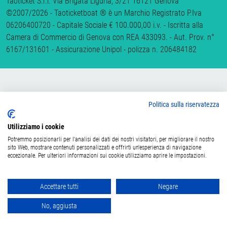
Taoticket S.r.l. Via Brigata Liguria, 3/21 16121 Genova
©2007/2026 - Taoticketboat ® è un Marchio Registrato P.Iva
06206400720 - Capitale Sociale € 100.000,00 i.v. - Iscritta alla
Camera di Commercio di Genova con REA 433093. - Aut. Prov. n°
6167/131601 - Assicurazione Unipol - polizza n. 206484182
Politica sulla riservatezza
Utilizziamo i cookie
Potremmo posizionarli per l'analisi dei dati dei nostri visitatori, per migliorare il nostro
sito Web, mostrare contenuti personalizzati e offrirti un'esperienza di navigazione
eccezionale. Per ulteriori informazioni sui cookie utilizziamo aprire le impostazioni.
Accettare tutti
Negare
No, aggiusta