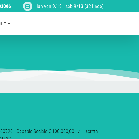
33006
lun-ven 9/19 - sab 9/13 (32 linee)
RCHE
720 - Capitale Sociale € 100.000,00 i.v. - Iscritta
484182