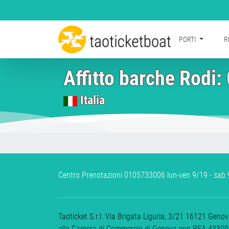
PORTI
R
Affitto barche Rodi: 
Italia
Centro Prenotazioni 0105733006 lun-ven 9/19 - sab 9
Taoticket S.r.l. Via Brigata Liguria, 3/21 16121 Gen
alla Camera di Commercio di Genova con REA 433093.