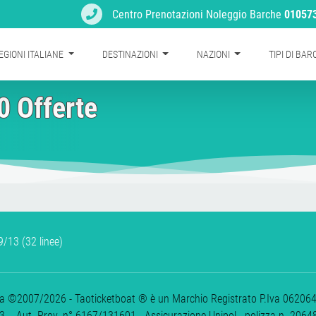
Centro Prenotazioni Noleggio Barche
01057
EGIONI ITALIANE
DESTINAZIONI
NAZIONI
TIPI DI BA
0 Offerte
/13 (32 linee)
ova ©2007/2026 - Taoticketboat ® è un Marchio Registrato P.Iva 06206400
 - Aut. Prov. n° 6167/131601 - Assicurazione Unipol - polizza n. 206