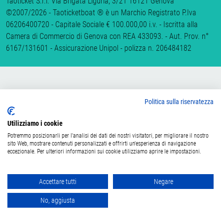
Taoticket S.r.l. Via Brigata Liguria, 3/21 16121 Genova
©2007/2026 - Taoticketboat ® è un Marchio Registrato P.Iva
06206400720 - Capitale Sociale € 100.000,00 i.v. - Iscritta alla
Camera di Commercio di Genova con REA 433093. - Aut. Prov. n°
6167/131601 - Assicurazione Unipol - polizza n. 206484182
Politica sulla riservatezza
Utilizziamo i cookie
Potremmo posizionarli per l'analisi dei dati dei nostri visitatori, per migliorare il nostro
sito Web, mostrare contenuti personalizzati e offrirti un'esperienza di navigazione
eccezionale. Per ulteriori informazioni sui cookie utilizziamo aprire le impostazioni.
Accettare tutti
Negare
No, aggiusta