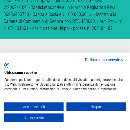
Taoticket S.r.l. Via Brigata Liguria, 3/21 16121 Genova
©2007/2026 - Taoticketboat ® è un Marchio Registrato P.Iva
06206400720 - Capitale Sociale € 100.000,00 i.v. - Iscritta alla
Camera di Commercio di Genova con REA 433093. - Aut. Prov. n°
6167/131601 - Assicurazione Unipol - polizza n. 206484182
Politica sulla riservatezza
Utilizziamo i cookie
Potremmo posizionarli per l'analisi dei dati dei nostri visitatori, per migliorare il nostro
sito Web, mostrare contenuti personalizzati e offrirti un'esperienza di navigazione
eccezionale. Per ulteriori informazioni sui cookie utilizziamo aprire le impostazioni.
Accettare tutti
Negare
No, aggiusta