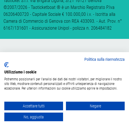
Taoticket S.r.l. Via Brigata Liguria, 3/21 16121 Genova
©2007/2026 - Taoticketboat ® è un Marchio Registrato P.Iva
06206400720 - Capitale Sociale € 100.000,00 i.v. - Iscritta alla
Camera di Commercio di Genova con REA 433093. - Aut. Prov. n°
6167/131601 - Assicurazione Unipol - polizza n. 206484182
Politica sulla riservatezza
Utilizziamo i cookie
Potremmo posizionarli per l'analisi dei dati dei nostri visitatori, per migliorare il nostro
sito Web, mostrare contenuti personalizzati e offrirti un'esperienza di navigazione
eccezionale. Per ulteriori informazioni sui cookie utilizziamo aprire le impostazioni.
Accettare tutti
Negare
No, aggiusta