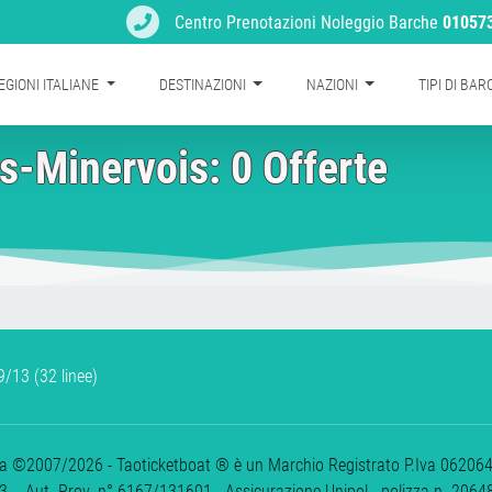
Centro Prenotazioni Noleggio Barche
01057
EGIONI ITALIANE
DESTINAZIONI
NAZIONI
TIPI DI BA
s-Minervois: 0 Offerte
/13 (32 linee)
ova ©2007/2026 - Taoticketboat ® è un Marchio Registrato P.Iva 06206400
 - Aut. Prov. n° 6167/131601 - Assicurazione Unipol - polizza n. 206