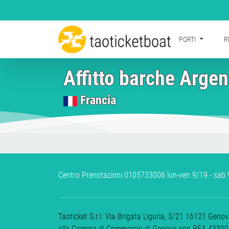
PORTI
R
Affitto barche Argen
Francia
Centro Prenotazioni 0105733006 lun-ven 9/19 - sab 9
Taoticket S.r.l. Via Brigata Liguria, 3/21 16121 Gen
alla Camera di Commercio di Genova con REA 433093.