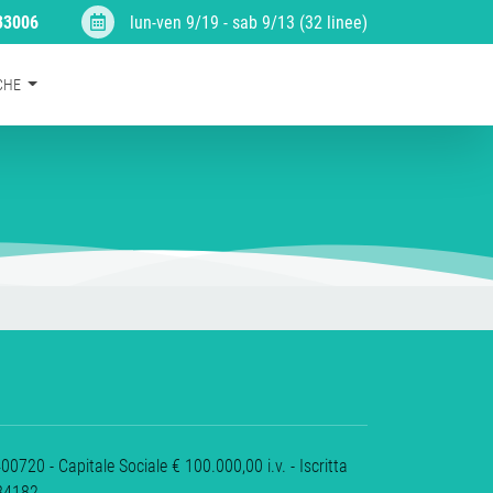
33006
lun-ven 9/19 - sab 9/13 (32 linee)
RCHE
720 - Capitale Sociale € 100.000,00 i.v. - Iscritta
484182